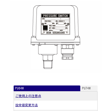
PU64W
PU74W
ご使用上の注意点
設定値変更方法